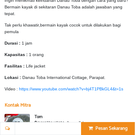
Ingin menikmati keindahan Danau Toba dengan cara yang baru?
Bermain kayak di sekitaran Danau Toba adalah jawaban yang
tepat.
Tak perlu khawatir,bermain kayak cocok untuk dilakukan bagi
pemula
Durasi :
1 jam
Kapasitas :
1 orang
Fasilitas :
Life jacket
Lokasi :
Danau Toba International Cottage, Parapat.
Video :
https://www.youtube.com/watch?v=bj4T1PBkGL4&t=1s
Kontak Mitra
Tom
SUMATRA UTARA , Danau-Toba
Pesan Sekarang