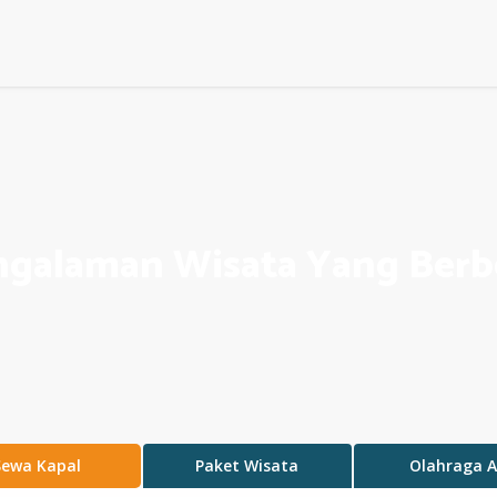
ngalaman Wisata Yang Berb
Sewa Kapal
Paket Wisata
Olahraga A