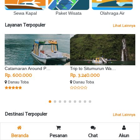
Sewa Kapal
Olahraga Air
Paket Wisata
Layanan Terpopuler
Lihat Lainnya
Catamaran Around Parapat
Trip to Situmurun Waterfall - Silimalombu
Rp. 600.000
Rp. 3.240.000
R
Danau Toba
Danau Toba
D
Destinasi Terpopuler
Lihat Lainnya
Beranda
Pesanan
Chat
Akun