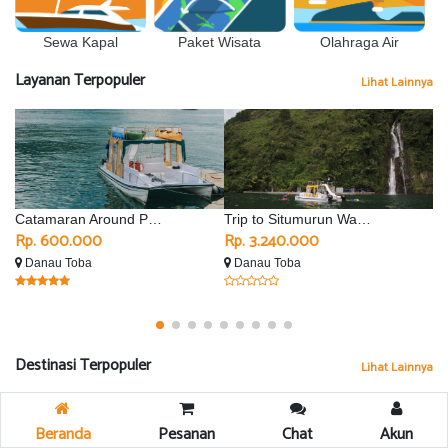
Sewa Kapal
Olahraga Air
Paket Wisata
Layanan Terpopuler
Lihat Lainnya
Catamaran Around Parapat
Trip to Situmurun Waterfall - Silimalombu
Rp. 600.000
Rp. 3.240.000
R
Danau Toba
Danau Toba
D
Destinasi Terpopuler
Lihat Lainnya
Beranda
Pesanan
Chat
Akun